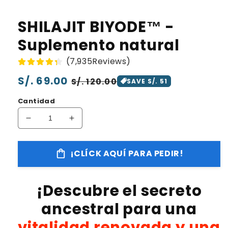
SHILAJIT BIYODE™️ -
Suplemento natural
(7,935Reviews)
Precio
S/. 69.00
Precio
S/. 120.00
SAVE S/. 51
habitual
de
Cantidad
oferta
Reducir
Aumentar
cantidad
cantidad
para
para
¡CLÍCK AQUÍ PARA PEDIR!
SHILAJIT
SHILAJIT
BIYODE™️
BIYODE™️
-
-
¡Descubre el secreto
Suplemento
Suplemento
natural
natural
ancestral para una
vitalidad renovada y una