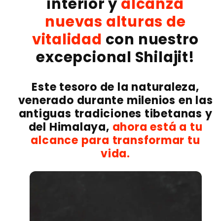
interior y
alcanza
nuevas alturas de
vitalidad
con nuestro
excepcional Shilajit!
Este tesoro de la naturaleza,
venerado durante milenios en las
antiguas tradiciones tibetanas y
del Himalaya,
ahora está a tu
alcance para transformar tu
vida.