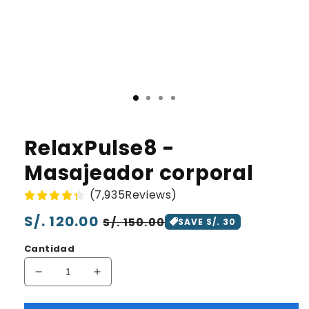
RelaxPulse8 -
Masajeador corporal
(7,935Reviews)
Precio
S/. 120.00
Precio
S/. 150.00
SAVE S/. 30
habitual
de
Cantidad
oferta
Reducir
Aumentar
cantidad
cantidad
para
para