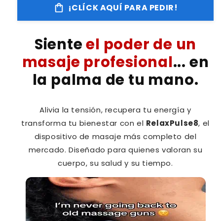
¡CLÍCK AQUÍ PARA PEDIR!
RelaxPulse8
RelaxPulse8
-
-
Masajeador
Masajeador
Siente
el poder de un
corporal
corporal
masaje profesional
... en
la palma de tu mano.
Alivia la tensión, recupera tu energía y
transforma tu bienestar con el
RelaxPulse8
, el
dispositivo de masaje más completo del
mercado. Diseñado para quienes valoran su
cuerpo, su salud y su tiempo.