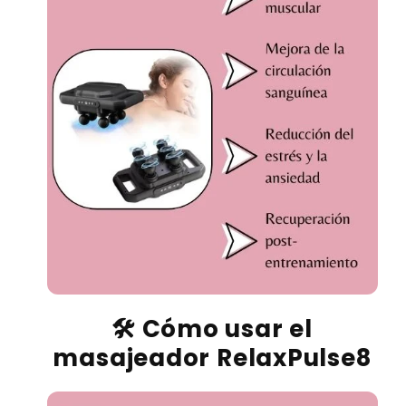
🛠️
Cómo usar el
masajeador
RelaxPulse8