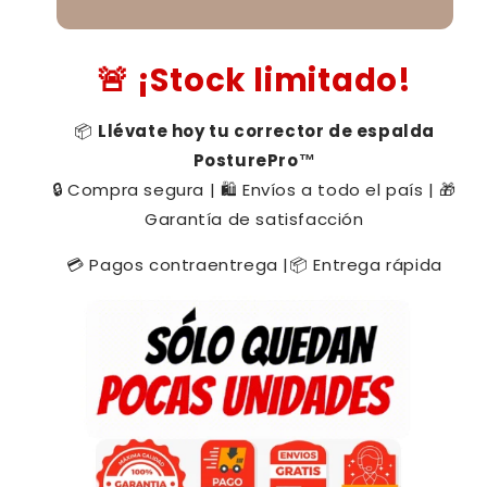
¡Stock limitado!
🚨
Llévate hoy tu corrector de espalda
📦
PosturePro™
Compra segura |
Envíos a todo el país |
🔒
🛍️
🎁
Garantía de satisfacción
Pagos contraentrega |
Entrega rápida
💳
📦