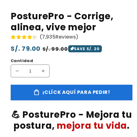
PosturePro - Corrige,
alinea, vive mejor
(7,935Reviews)
Precio
S/. 79.00
Precio
S/. 99.00
SAVE S/. 20
habitual
de
Cantidad
oferta
Reducir
Aumentar
cantidad
cantidad
para
para
¡CLÍCK AQUÍ PARA PEDIR!
PosturePro
PosturePro
-
-
Corrige,
Corrige,
💪
PosturePro -
Mejora tu
alinea,
alinea,
vive
vive
postura,
mejora tu vida
.
mejor
mejor