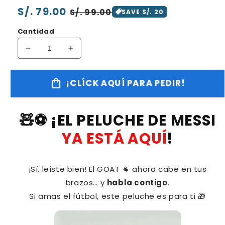
Precio
S/. 79.00
Precio
S/. 99.00
SAVE S/. 20
habitual
de
Cantidad
oferta
Reducir
Aumentar
cantidad
cantidad
para
para
¡CLÍCK AQUÍ PARA PEDIR!
Peluche
Peluche
Messi
Messi
🧸⚽ ¡EL PELUCHE DE MESSI
YA ESTÁ AQUÍ
!
¡Sí, leíste bien! El GOAT 🐐 ahora cabe en tus
brazos… y
habla contigo
.
Si amas el fútbol, este peluche es para ti 🎁