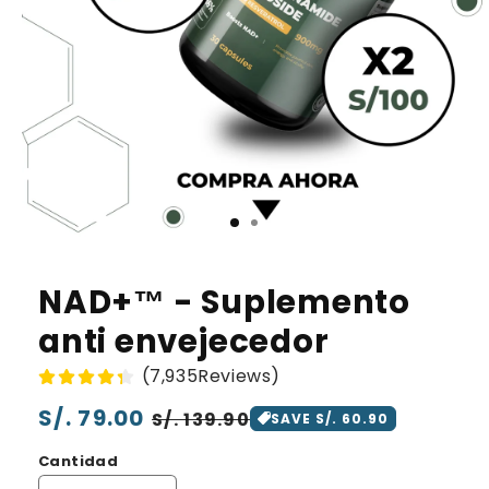
NAD+™️ - Suplemento
anti envejecedor
(7,935Reviews)
Precio
S/. 79.00
Precio
S/. 139.90
SAVE S/. 60.90
habitual
de
Cantidad
oferta