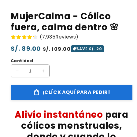
MujerCalma - Cólico
fuera, calma dentro 🌸
(7,935Reviews)
Precio
S/. 89.00
Precio
S/. 109.00
SAVE S/. 20
habitual
de
Cantidad
oferta
Reducir
Aumentar
cantidad
cantidad
para
para
¡CLÍCK AQUÍ PARA PEDIR!
MujerCalma
MujerCalma
-
-
Cólico
Cólico
Alivio instantáneo
para
fuera,
fuera,
calma
calma
cólicos menstruales,
dentro
dentro
🌸
🌸
donde y cuando lo