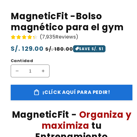
MagneticFit -Bolso
magnético para el gym
(7,935Reviews)
Precio
S/. 129.00
Precio
S/. 180.00
SAVE S/. 51
habitual
de
Cantidad
oferta
Reducir
Aumentar
cantidad
cantidad
para
para
¡CLÍCK AQUÍ PARA PEDIR!
MagneticFit
MagneticFit
-
-
Bolso
Bolso
MagneticFit -
Organiza y
magnético
magnético
para
para
maximiza
tu
el
el
gym
gym
Entrenamiento