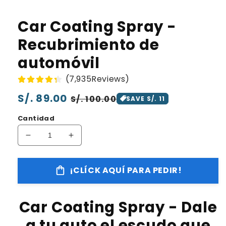
Car Coating Spray -
Recubrimiento de
automóvil
(7,935Reviews)
Precio
S/. 89.00
Precio
S/. 100.00
SAVE S/. 11
habitual
de
Cantidad
oferta
Reducir
Aumentar
cantidad
cantidad
para
para
¡CLÍCK AQUÍ PARA PEDIR!
Car
Car
Coating
Coating
Spray
Spray
Car Coating Spray - Dale
-
-
Recubrimiento
Recubrimiento
a tu auto el escudo que
de
de