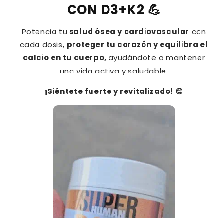
CON D3+K2 💪
definitiva
definitiva
para
para
huesos
huesos
Potencia tu
salud ósea y cardiovascular
con
y
y
cada dosis,
proteger tu corazón y equilibra el
articulaciones
articulaciones
calcio en tu cuerpo,
ayudándote a mantener
una vida activa y saludable.
¡Siéntete fuerte y revitalizado! 😊