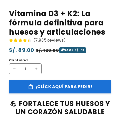
Vitamina D3 + K2: La
fórmula definitiva para
huesos y articulaciones
(7,935Reviews)
Precio
S/. 89.00
Precio
S/. 120.00
SAVE S/. 31
habitual
de
Cantidad
oferta
Reducir
Aumentar
cantidad
cantidad
para
para
¡CLÍCK AQUÍ PARA PEDIR!
Vitamina
Vitamina
D3
D3
+
+
💪 FORTALECE TUS HUESOS Y
K2:
K2:
La
La
UN CORAZÓN SALUDABLE
fórmula
fórmula