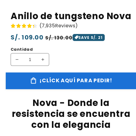
Anillo de tungsteno Nova
(7,935Reviews)
Precio
S/. 109.00
Precio
S/. 130.00
SAVE S/. 21
habitual
de
Cantidad
oferta
Reducir
Aumentar
cantidad
cantidad
para
para
¡CLÍCK AQUÍ PARA PEDIR!
Anillo
Anillo
de
de
tungsteno
tungsteno
Nova - Donde la
Nova
Nova
resistencia se encuentra
con la elegancia