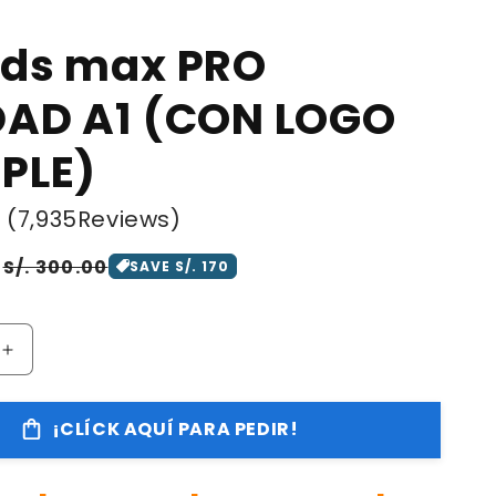
ods max PRO
DAD A1 (CON LOGO
PLE)
(7,935Reviews)
Precio
S/. 300.00
SAVE S/. 170
de
oferta
Aumentar
cantidad
para
¡CLÍCK AQUÍ PARA PEDIR!
Airpods
max
PRO