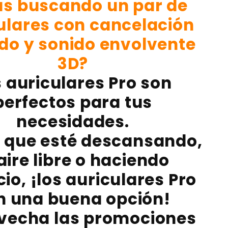
ás buscando un par de
CALIDAD
A1
ulares con cancelación
(CON
LOGO
ido y sonido envolvente
DE
APPLE)
3D?
 auriculares Pro son
perfectos para tus
necesidades.
 que esté descansando,
 aire libre o haciendo
cio, ¡los auriculares Pro
n una buena opción!
vecha las promociones