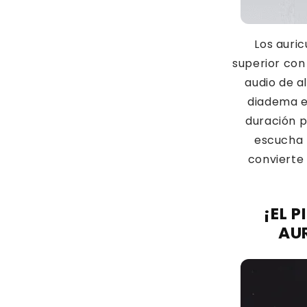
Los auric
superior con
audio de al
diadema e
duración p
escucha 
convierte 
¡EL 
AU