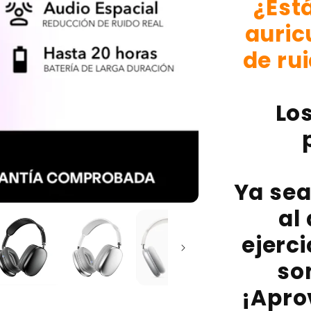
¿Est
CALIDAD
A1
auric
(CON
LOGO
de ru
DE
APPLE)
Los
Ya sea
al
ejerci
so
¡Apro