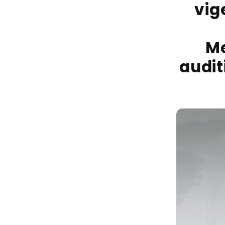
vig
Me
audit