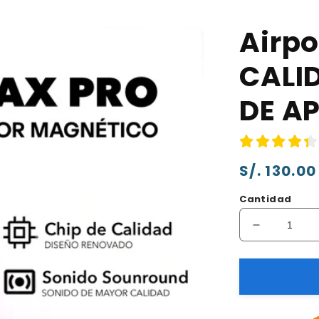
Airp
CALI
DE AP
Precio
S/. 130.00
habitual
Cantidad
Reducir
cantidad
para
Airpods
max
PRO