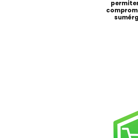
permiten
compromi
sumérg